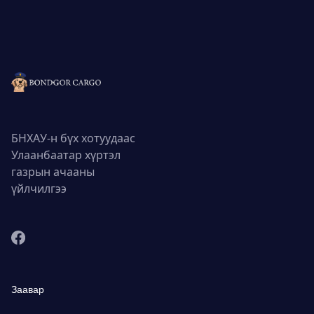
БНХАУ-н бүх хотуудаас
Улаанбаатар хүртэл
газрын ачааны
үйлчилгээ
Заавар