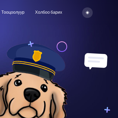
Тооцоолуур
Холбоо барих