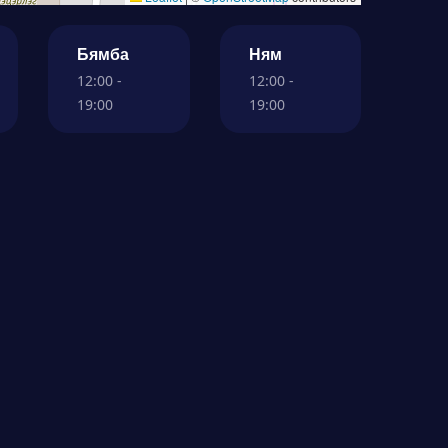
Бямба
Ням
12:00 -
12:00 -
19:00
19:00
омпани
Хэрэглэгч
олбоо барих
Миний захиалга
йлчилгээний нөхцөл
Миний мэдээлэл