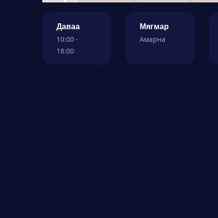
Даваа
Мягмар
10:00 -
Амарна
18:00
БНХАУ-н бүх хотуудаас Улаанбаатар хүртэл
газрын ачааны үйлчилгээ