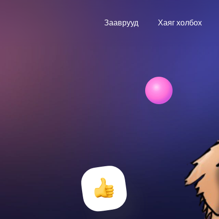
Зааврууд
Хаяг холбох