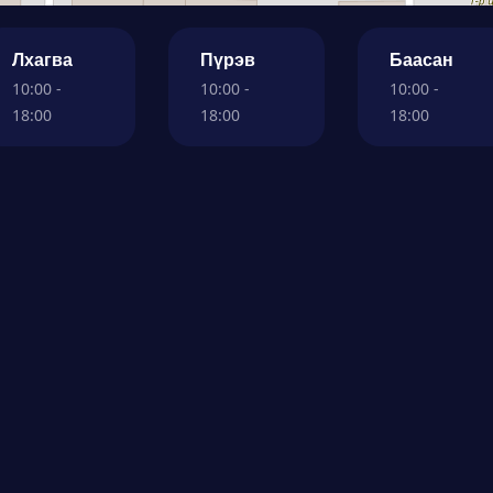
Лхагва
Пүрэв
Баасан
10:00 -
10:00 -
10:00 -
18:00
18:00
18:00
Заавар
К
Хаяг холбох
Х
Трак код бүртгэх
Ү