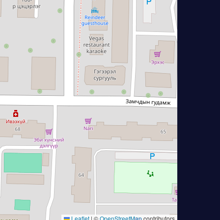
Leaflet
|
©
OpenStreetMap
contributors