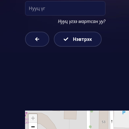
Нууц үгээ мартсан уу?
Нэвтрэх
+
−