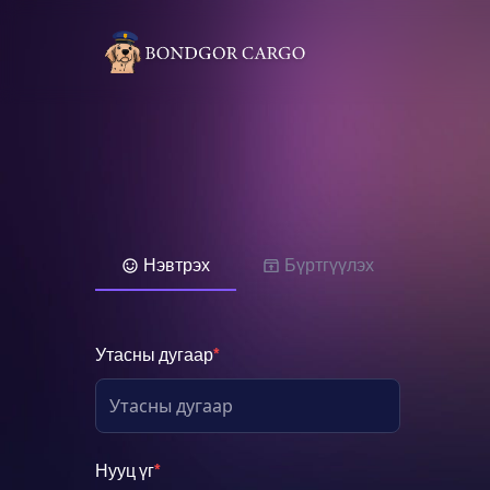
Нэвтрэх
Бүртгүүлэх
Утасны дугаар
*
Нууц үг
*